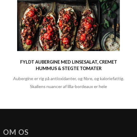
FYLDT AUBERGINE MED LINSESALAT, CREMET
HUMMUS & STEGTE TOMATER
Aubergine er rig på antioxidanter, og fibre, og kaloriefattig.
Skallens nuancer af lilla-bordeaux er hele
OM OS