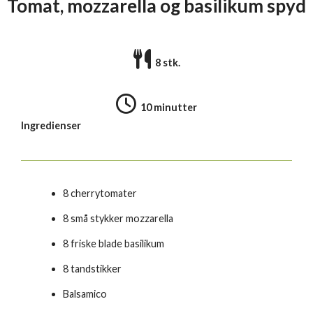
Tomat, mozzarella og basilikum spyd
8 stk.
10 minutter
Ingredienser
8 cherrytomater
8 små stykker mozzarella
8 friske blade basilikum
8 tandstikker
Balsamico