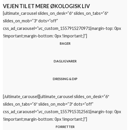
VEJEN TIL ET MERE ØKOLOGISK LIV
[ultimate_carousel slides_on_desk=”6″ slides_on_tabs=”6″
slides_on_mob=”3″ dots=”off”
css_ad_caraousel=”.vc_custom_1557915270971{margin-top: 0px
!important;margin-bottom: 0px !important;}”]
BAGER
DAGLIGVARER
DRESSING & DIP
[/ultimate_carousel][ultimate_carousel slides_on_desk=”6″
slides_on_tabs=”6″ slides_on_mob=”3″ dots=”off”
css_ad_caraousel=”.vc_custom_1557915312561{margin-top: 0px
!important;margin-bottom: 0px !important;}”]
FORRETTER