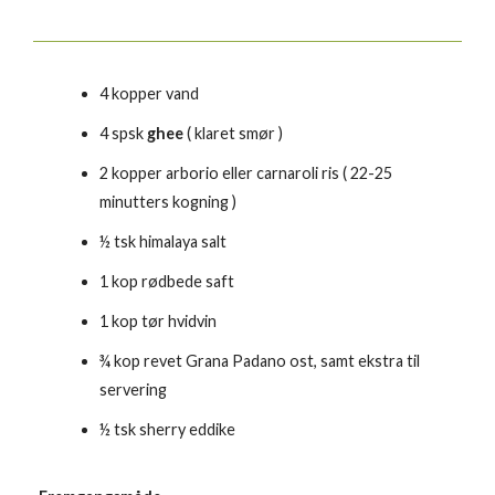
4 kopper vand
4 spsk
ghee
( klaret smør )
2 kopper arborio eller carnaroli ris ( 22-25
minutters kogning )
½ tsk himalaya salt
1 kop rødbede saft
1 kop tør hvidvin
¾ kop revet Grana Padano ost, samt ekstra til
servering
½ tsk sherry eddike