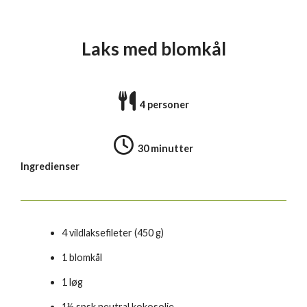
Laks med blomkål
4 personer
30 minutter
Ingredienser
4 vildlaksefileter (450 g)
1 blomkål
1 løg
1½ spsk neutral kokosolie