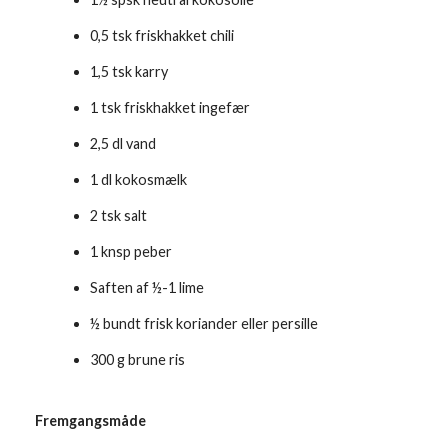
0,5 tsk friskhakket chili
1,5 tsk karry
1 tsk friskhakket ingefær
2,5 dl vand
1 dl kokosmælk
2 tsk salt
1 knsp peber
Saften af ½-1 lime
½ bundt frisk koriander eller persille
300 g brune ris
Fremgangsmåde