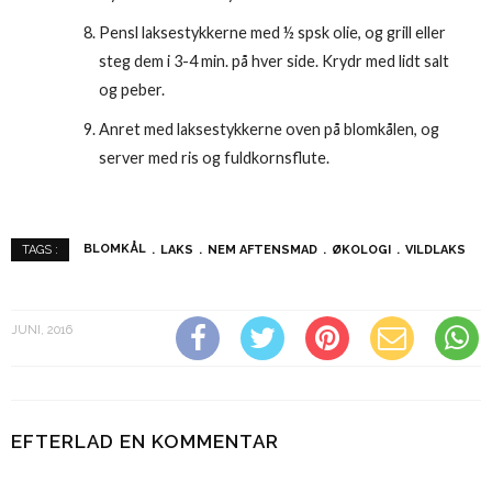
Pensl laksestykkerne med ½ spsk olie, og grill eller
steg dem i 3-4 min. på hver side. Krydr med lidt salt
og peber.
Anret med laksestykkerne oven på blomkålen, og
server med ris og fuldkornsflute.
BLOMKÅL
LAKS
NEM AFTENSMAD
ØKOLOGI
VILDLAKS
TAGS :
JUNI, 2016
EFTERLAD EN KOMMENTAR