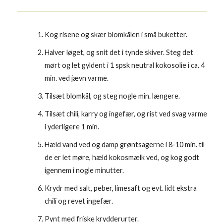
Kog risene og skær blomkålen i små buketter.
Halver løget, og snit det i tynde skiver. Steg det
mørt og let gyldent i 1 spsk neutral kokosolie i ca. 4
min. ved jævn varme.
Tilsæt blomkål, og steg nogle min. længere.
Tilsæt chili, karry og ingefær, og rist ved svag varme
i yderligere 1 min.
Hæld vand ved og damp grøntsagerne i 8-10 min. til
de er let møre, hæld kokosmælk ved, og kog godt
igennem i nogle minutter.
Krydr med salt, peber, limesaft og evt. lidt ekstra
chili og revet ingefær.
Pynt med friske krydderurter.