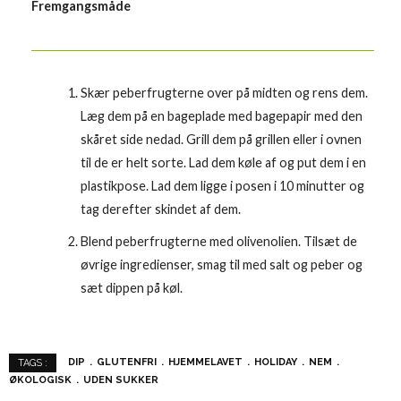
Fremgangsmåde
Skær peberfrugterne over på midten og rens dem.
Læg dem på en bageplade med bagepapir med den
skåret side nedad. Grill dem på grillen eller i ovnen
til de er helt sorte.
Lad dem køle af og put dem i en
plastikpose. Lad dem ligge i posen i 10 minutter og
tag derefter skindet af dem.
Blend peberfrugterne med olivenolien. Tilsæt de
øvrige ingredienser, smag til med salt og peber og
sæt dippen på køl.
DIP
GLUTENFRI
HJEMMELAVET
HOLIDAY
NEM
TAGS :
ØKOLOGISK
UDEN SUKKER