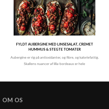
FYLDT AUBERGINE MED LINSESALAT, CREMET
HUMMUS & STEGTE TOMATER
Aubergine er rig på antioxidanter, og fibre, og kaloriefattig.
Skallens nuancer af lilla-bordeaux er hele
OM OS