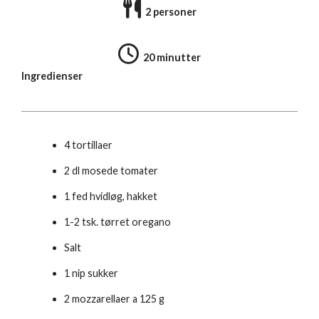
2 personer
20 minutter
Ingredienser
4 tortillaer
2 dl mosede tomater
1 fed hvidløg, hakket
1-2 tsk. tørret oregano
Salt
1 nip sukker
2 mozzarellaer a 125 g