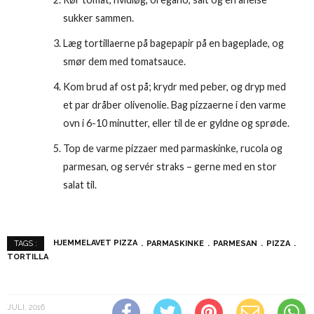
sukker sammen.
Læg tortillaerne på bagepapir på en bageplade, og
smør dem med tomatsauce.
Kom brud af ost på; krydr med peber, og dryp med
et par dråber olivenolie. Bag pizzaerne i den varme
ovn i 6-10 minutter, eller til de er gyldne og sprøde.
Top de varme pizzaer med parmaskinke, rucola og
parmesan, og servér straks – gerne med en stor
salat til.
HJEMMELAVET PIZZA
PARMASKINKE
PARMESAN
PIZZA
TAGS :
TORTILLA
JULI, 2016