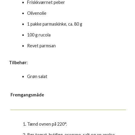
Friskkværnet peber
Olivenolie
1 pakke parmaskinke, ca. 80 g
100 g rucola
Revet parmsan
Tilbehør:
Grøn salat
Fremgangsmåde
Tænd ovnen på 220°.
Rør tomat, hvidløg, oregano, salt og en anelse