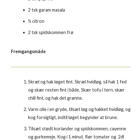
2 tsk garam masala
½ citron
2 tsk spidskommen frø
Fremgangsmåde
Skræl og hak løget fint. Skræl hvidløg, så hak 1 fed
og skær resten fint i både. Skær tofu i tern. skær
chili fint, og hak det grønne.
Varm olie i en gryde, tilsæt løg og hakket hvidløg, og
kog forsigtigt, indtil løget begynder at brune.
Tilsæt stødt koriander og spidskommen, cayenne
og gurkemeje. Kog i 1 minut. Rør tomater og 2dl