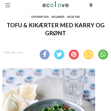
OPSKRIFTER
VEGANER
VEGETAR
TOFU & KIKÆRTER MED KARRY OG
GRØNT
Tofu & kikærter med karry og grønt
FEBRUAR, 2019