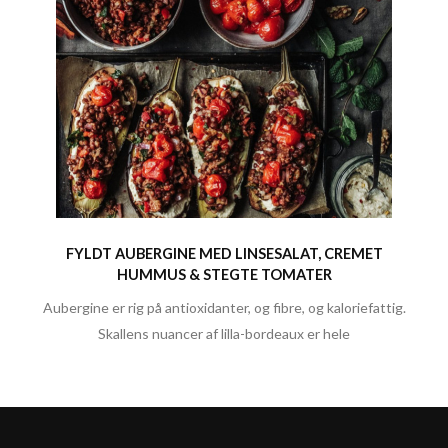
FYLDT AUBERGINE MED LINSESALAT, CREMET
HUMMUS & STEGTE TOMATER
Aubergine er rig på antioxidanter, og fibre, og kaloriefattig.
Skallens nuancer af lilla-bordeaux er hele