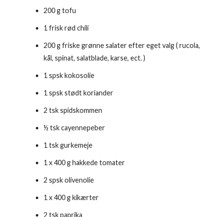
200 g tofu
1 frisk rød chili
200 g friske grønne salater efter eget valg ( rucola,
kål, spinat, salatblade, karse, ect. )
1 spsk kokosolie
1 spsk stødt koriander
2 tsk spidskommen
½ tsk cayennepeber
1 tsk gurkemeje
1 x 400 g hakkede tomater
2 spsk olivenolie
1 x 400 g kikærter
2 tsk paprika