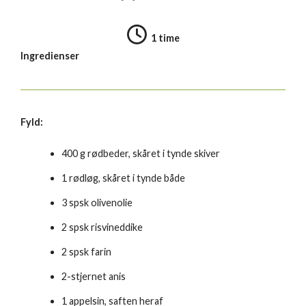
1 time
Ingredienser
Fyld:
400 g rødbeder, skåret i tynde skiver
1 rødløg, skåret i tynde både
3 spsk olivenolie
2 spsk risvineddike
2 spsk farin
2-stjernet anis
1 appelsin, saften heraf