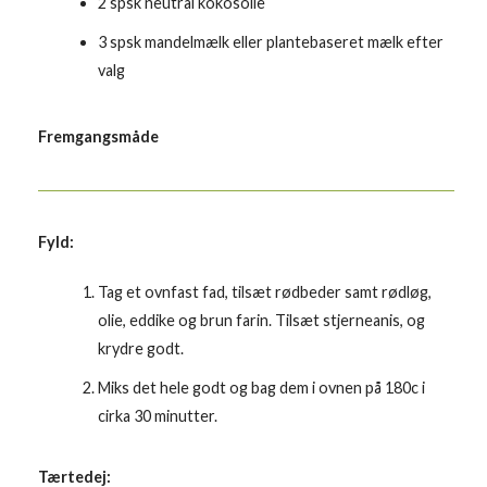
2 spsk neutral kokosolie
3 spsk mandelmælk eller plantebaseret mælk efter
valg
Fremgangsmåde
Fyld:
Tag et ovnfast fad, tilsæt rødbeder samt rødløg,
olie, eddike og brun farin. Tilsæt stjerneanis, og
krydre godt.
Miks det hele godt og bag dem i ovnen på 180c i
cirka 30 minutter.
Tærtedej: