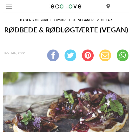
DAGENS OPSKRIFT
OPSKRIFTER
VEGANER
VEGETAR
RØDBEDE & RØDLØGTÆRTE (VEGAN)
Rødbede & rødløgtærte (vegan)
JANUAR, 2020