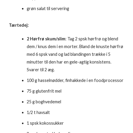
grøn salat til servering
Tærtedej:
2 Hørfrø skum/slim
: Tag 2 spsk hørfrø og blend
dem / knus dem i en morter. Bland de knuste hørfrø
med 6 spsk vand og lad blandingen trække i 5
minutter til den har en gele-agtig konsistens.
Svarer til 2 æg.
100 g hasselnødder, finhakkede i en foodprocessor
75 g glutenfrit mel
25 g boghvedemel
1/2 t havsalt
1 spsk kokossukker