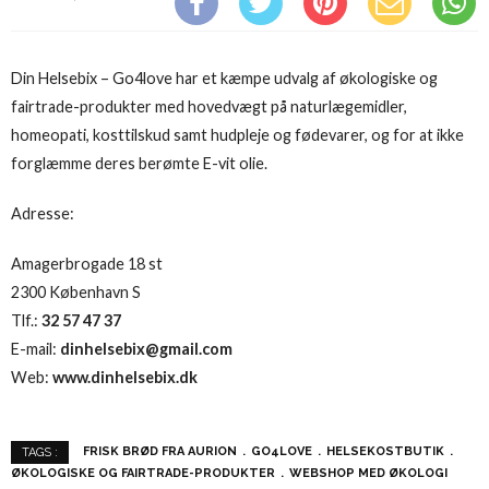
Din Helsebix – Go4love har et kæmpe udvalg af økologiske og
fairtrade-produkter med hovedvægt på naturlægemidler,
homeopati, kosttilskud samt hudpleje og fødevarer, og for at ikke
forglæmme deres berømte E-vit olie.
Adresse:
Amagerbrogade 18 st
2300 København S
Tlf.:
32 57 47 37
E-mail:
dinhelsebix@gmail.com
Web:
www.dinhelsebix.dk
FRISK BRØD FRA AURION
GO4LOVE
HELSEKOSTBUTIK
TAGS :
ØKOLOGISKE OG FAIRTRADE-PRODUKTER
WEBSHOP MED ØKOLOGI