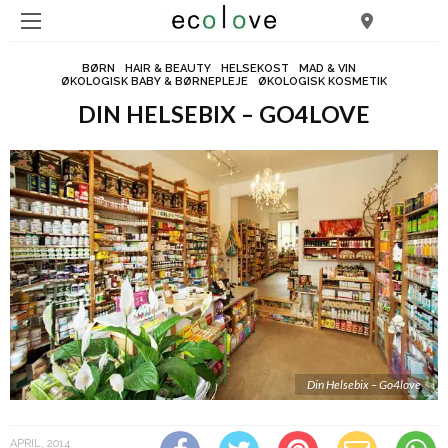
BØRN
HAIR & BEAUTY
HELSEKOST
MAD & VIN
ØKOLOGISK BABY & BØRNEPLEJE
ØKOLOGISK KOSMETIK
DIN HELSEBIX – GO4LOVE
Din Helsebix – Go4love
APRIL, 2014