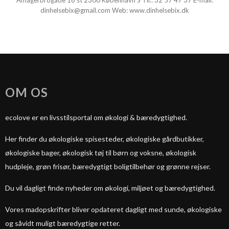
Amagerbrogade 18 st 2300 København S Tlf.:
32 57 47 37
E-mail:
dinhelsebix@gmail.com
Web:
www.dinhelsebix.dk
OM OS
ecolove er en livsstilsportal om økologi & bæredygtighed.
Her finder du økologiske spisesteder, økologiske gårdbutikker,
økologiske bager, økologisk tøj til børn og voksne, økologisk
hudpleje, grøn frisør, bæredygtigt boligtilbehør og grønne rejser.
Du vil dagligt finde nyheder om økologi, miljøet og bæredygtighed.
Vores madopskrifter bliver opdateret dagligt med sunde, økologiske
og såvidt muligt bæredygtige retter.