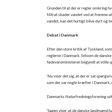
Grunden til at der er regler omkring hv
Nitrat skader vandet ved at fremme alg
vandet, kan det hurtigt blive dyrt og 
Debat i Danmark
Efter den store kritik af Tyskland, so
reglerne i Danmark. Selvom de danske 
fødevareministeren begyndt at stille 
‘Nu viser det sig, at der er sat spørgs
som der var nogle kræfter i Danmark, de
Danmarks Naturfredningsforening ud
‘Sagen viser, at de danske landmænd ha