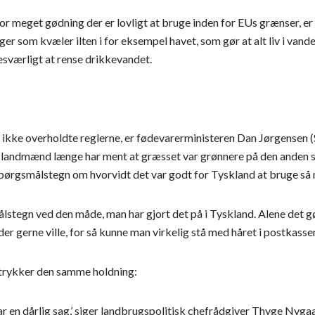
or meget gødning der er lovligt at bruge inden for EUs grænser, er f
er som kvæler ilten i for eksempel havet, som gør at alt liv i van
besværligt at rense drikkevandet.
m ikke overholdte reglerne, er fødevarerministeren Dan Jørgensen (S
landmænd længe har ment at græsset var grønnere på den anden si
spørgsmålstegn om hvorvidt det var godt for Tyskland at bruge så m
målstegn ved den måde, man har gjort det på i Tyskland. Alene det gø
r gerne ville, for så kunne man virkelig stå med håret i postkassen,
trykker den samme holdning:
r en dårlig sag,’ siger landbrugspolitisk chefrådgiver Thyge Nyga