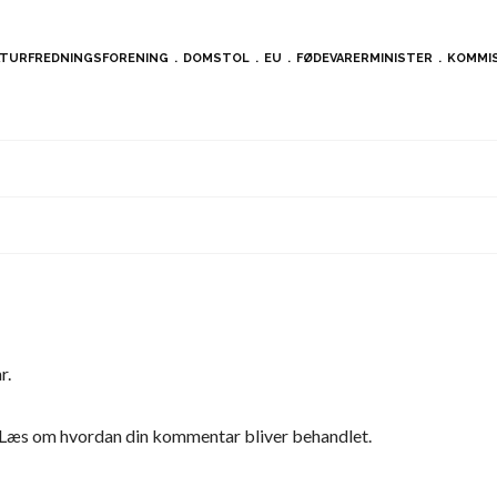
TURFREDNINGSFORENING
DOMSTOL
EU
FØDEVARERMINISTER
KOMMI
r.
Læs om hvordan din kommentar bliver behandlet
.