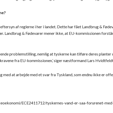
ne?
eftersyn af reglerne i her i landet. Dette har fået Landbrug & Fød
er. Landbrug & Fødevarer mener ikke, at EU-kommissionen forstår
de problemstilling, nemlig at tyskerne kan tilføre deres planter 
kravene fra EU-kommissionen,’ siger næstformand Lars Hvidtfeldt
g med at arbejde med et svar fra Tyskland, som endnu ikke er offen
rceoekonomi/ECE2411712/tyskernes-vand-er-saa-forurenet-med-n