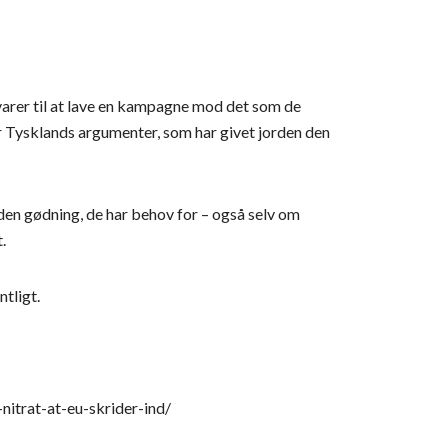
evarer til at lave en kampagne mod det som de
 Tysklands argumenter, som har givet jorden den
den gødning, de har behov for – også selv om
.
tligt.
itrat-at-eu-skrider-ind/