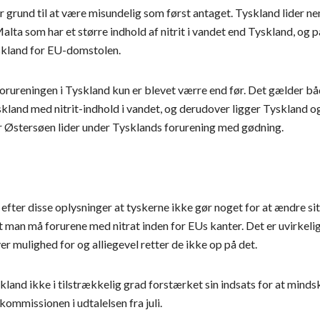
or grund til at være misundelig som først antaget. Tyskland lider n
 Malta som har et større indhold af nitrit i vandet end Tyskland, o
kland for EU-domstolen.
atforureningen i Tyskland kun er blevet værre end før. Det gælder 
land med nitrit-indhold i vandet, og derudover ligger Tyskland og
r Østersøen lider under Tysklands forurening med gødning.
fter disse oplysninger at tyskerne ikke gør noget for at ændre situ
et man må forurene med nitrat inden for EUs kanter. Det er uvirkel
r mulighed for og alliegevel retter de ikke op på det.
skland ikke i tilstrækkelig grad forstærket sin indsats for at min
ommissionen i udtalelsen fra juli.