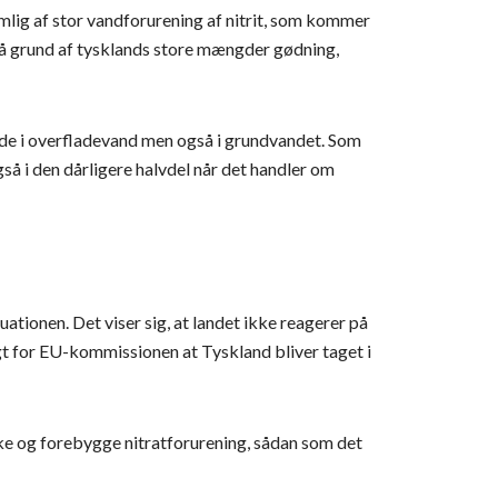
emlig af stor vandforurening af nitrit, som kommer
g på grund af tysklands store mængder gødning,
både i overfladevand men også i grundvandet. Som
så i den dårligere halvdel når det handler om
ationen. Det viser sig, at landet ikke reagerer på
igt for EU-kommissionen at Tyskland bliver taget i
dske og forebygge nitratforurening, sådan som det