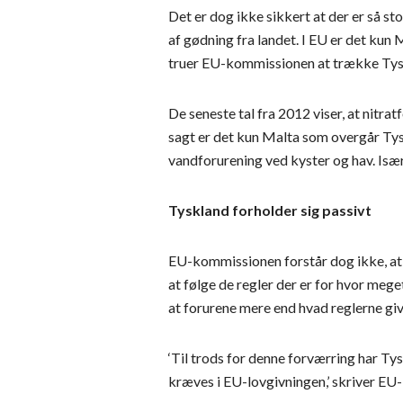
Det er dog ikke sikkert at der er så st
af gødning fra landet. I EU er det kun
truer EU-kommissionen at trække Tys
De seneste tal fra 2012 viser, at nitr
sagt er det kun Malta som overgår Tysk
vandforurening ved kyster og hav. Isæ
Tyskland forholder sig passivt
EU-kommissionen forstår dog ikke, at e
at følge de regler der er for hvor meg
at forurene mere end hvad reglerne give
‘Til trods for denne forværring har Ty
kræves i EU-lovgivningen,’ skriver EU-k