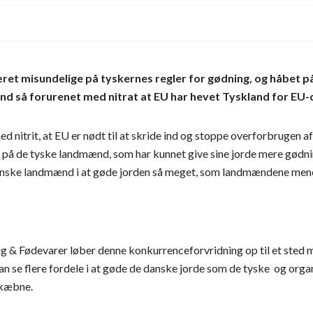
 misundelige på tyskernes regler for gødning, og håbet på at
nd så forurenet med nitrat at EU har hevet Tyskland for EU
 nitrit, at EU er nødt til at skride ind og stoppe overforbrugen af 
å de tyske landmænd, som har kunnet give sine jorde mere gødning
 danske landmænd i at gøde jorden så meget, som landmændene mene
& Fødevarer løber denne konkurrenceforvridning op til et sted mell
se flere fordele i at gøde de danske jorde som de tyske og organis
skæbne.