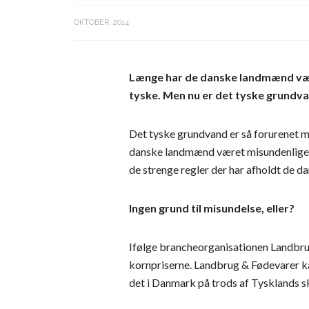
OKTOBER, 2014
Længe har de danske landmænd været
tyske. Men nu er det tyske grundva
Det tyske grundvand er så forurenet med
danske landmænd været misundenlige p
de strenge regler der har afholdt de
Ingen grund til misundelse, eller?
Ifølge brancheorganisationen Landbrug 
kornpriserne.
Landbrug & Fødevarer kan 
det i Danmark på trods af Tysklands 