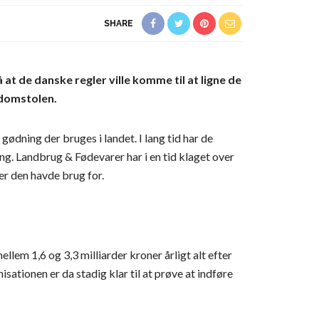
SHARE
 de danske regler ville komme til at ligne de
-domstolen.
gødning der bruges i landet. I lang tid har de
. Landbrug & Fødevarer har i en tid klaget over
r den havde brug for.
em 1,6 og 3,3 milliarder kroner årligt alt efter
ationen er da stadig klar til at prøve at indføre