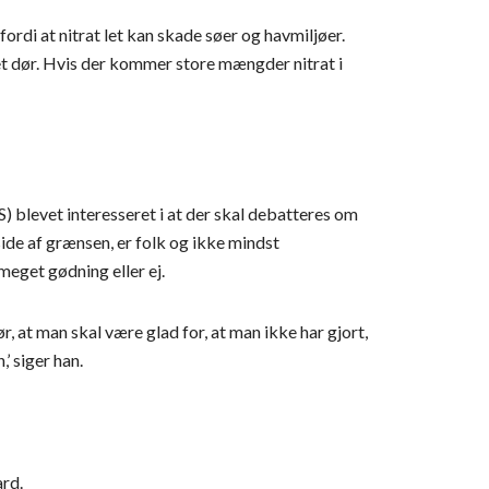
ordi at nitrat let kan skade søer og havmiljøer.
det dør. Hvis der kommer store mængder nitrat i
) blevet interesseret i at der skal debatteres om
de af grænsen, er folk og ikke mindst
eget gødning eller ej.
r, at man skal være glad for, at man ikke har gjort,
’ siger han.
ard.