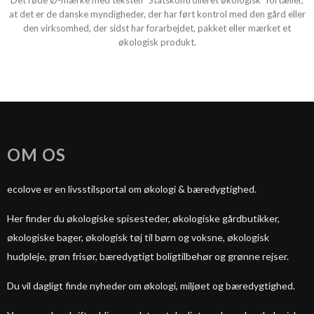
Det røde Ø-mærke med teksten “Statskontrolleret økologisk” fortæller,
at det er de danske myndigheder, der har ført kontrol med den gård eller
den virksomhed, der sidst har forarbejdet, pakket eller mærket et
økologisk produkt.
OM OS
ecolove er en livsstilsportal om økologi & bæredygtighed.
Her finder du økologiske spisesteder, økologiske gårdbutikker,
økologiske bager, økologisk tøj til børn og voksne, økologisk
hudpleje, grøn frisør, bæredygtigt boligtilbehør og grønne rejser.
Du vil dagligt finde nyheder om økologi, miljøet og bæredygtighed.