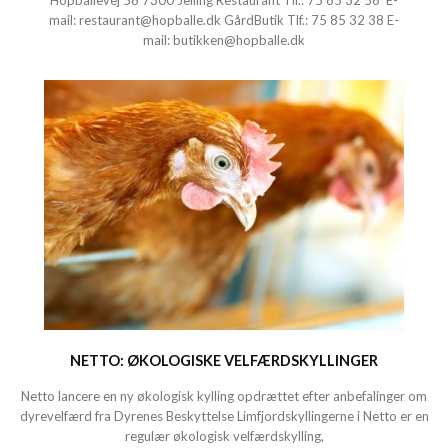
Hopballevej 56 7300 Jelling Restaurant Tlf.:
75 85 32 56
E-
mail:
restaurant@hopballe.dk
GårdButik Tlf.:
75 85 32 38
E-
mail:
butikken@hopballe.dk
NETTO: ØKOLOGISKE VELFÆRDSKYLLINGER
Netto lancere en ny økologisk kylling opdrættet efter anbefalinger om
dyrevelfærd fra Dyrenes Beskyttelse Limfjordskyllingerne i Netto er en
regulær økologisk velfærdskylling,