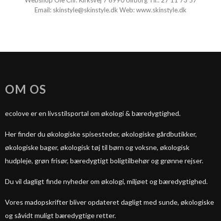
Webshop Ole Chr. Kirksvej 7 6990 Ulfborg Tlf.:
27 11 73 57
Email:
skinstyle@skinstyle.dk
Web:
www.skinstyle.dk
OM OS
ecolove er en livsstilsportal om økologi & bæredygtighed.
Her finder du økologiske spisesteder, økologiske gårdbutikker,
økologiske bager, økologisk tøj til børn og voksne, økologisk
hudpleje, grøn frisør, bæredygtigt boligtilbehør og grønne rejser.
Du vil dagligt finde nyheder om økologi, miljøet og bæredygtighed.
Vores madopskrifter bliver opdateret dagligt med sunde, økologiske
og såvidt muligt bæredygtige retter.