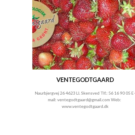
VENTEGODTGAARD
Naurbjergvej 26 4623 Ll. Skensved Tlf.:
56 16 90 05
E
mail:
ventegodtgaard@gmail.com
Web:
www.ventegodtgaard.dk