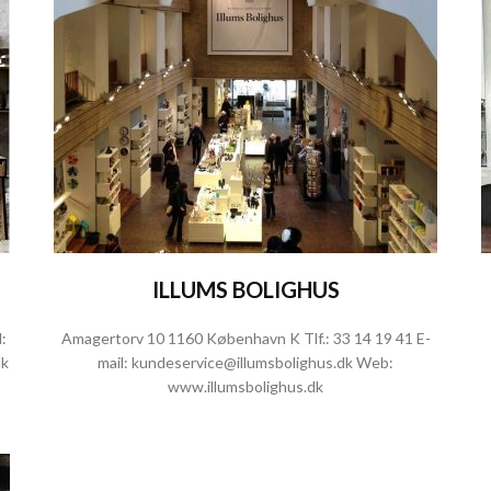
ILLUMS BOLIGHUS
:
Amagertorv 10 1160 København K Tlf.:
33 14 19 41
E-
dk
mail:
kundeservice@illumsbolighus.dk
Web:
www.illumsbolighus.dk