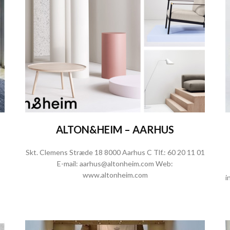
ALTON&HEIM – AARHUS
Skt. Clemens Stræde 18 8000 Aarhus C Tlf.:
60 20 11 01
E-mail:
aarhus@altonheim.com
Web:
www.altonheim.com
i