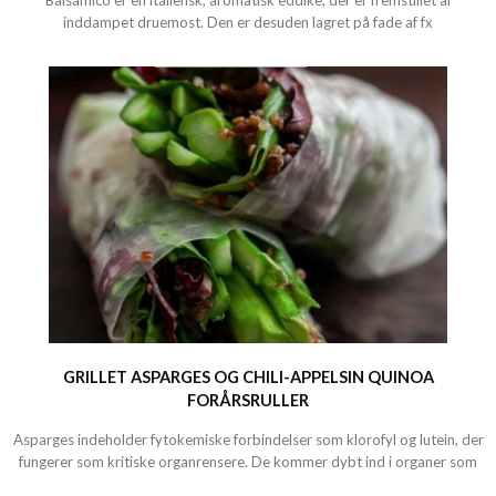
Balsamico er en italiensk, aromatisk eddike, der er fremstillet af
inddampet druemost. Den er desuden lagret på fade af fx
GRILLET ASPARGES OG CHILI-APPELSIN QUINOA
FORÅRSRULLER
Asparges indeholder fytokemiske forbindelser som klorofyl og lutein, der
fungerer som kritiske organrensere. De kommer dybt ind i organer som