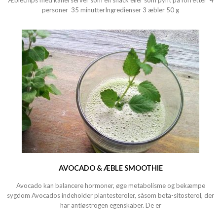
Æblechips med kanel server som en snack eller som pynt på forretter 4
personer 35 minutterIngredienser 3 æbler 50 g
AVOCADO & ÆBLE SMOOTHIE
Avocado kan balancere hormoner, øge metabolisme og bekæmpe
sygdom Avocados indeholder plantesteroler, såsom beta-sitosterol, der
har antiøstrogen egenskaber. De er