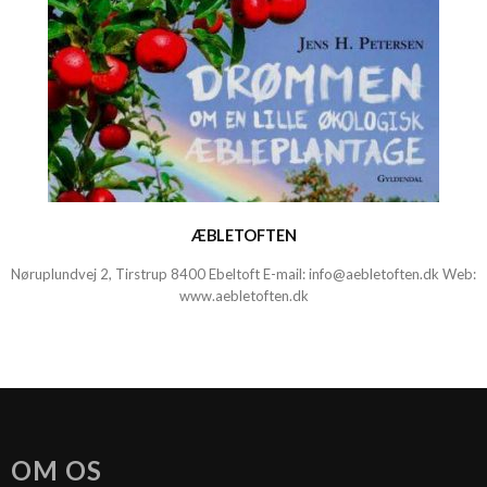
ÆBLETOFTEN
Nøruplundvej 2, Tirstrup 8400 Ebeltoft E-mail:
info@aebletoften.dk
Web:
www.aebletoften.dk
OM OS