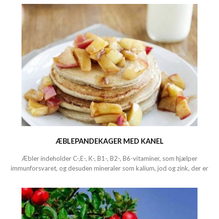
ÆBLEPANDEKAGER MED KANEL
Æbler indeholder C-,E-, K-, B1-, B2-, B6-vitaminer, som hjælper
immunforsvaret, og desuden mineraler som kalium, jod og zink, der er