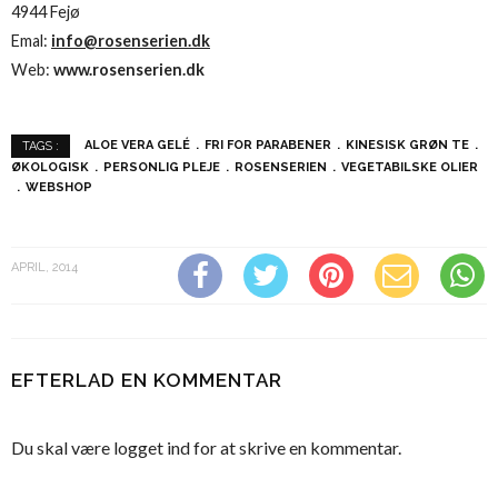
4944 Fejø
Emal:
info@ro
senserien.
dk
Web:
www.rosenserien.dk
ALOE VERA GELÉ
FRI FOR PARABENER
KINESISK GRØN TE
TAGS :
ØKOLOGISK
PERSONLIG PLEJE
ROSENSERIEN
VEGETABILSKE OLIER
WEBSHOP
APRIL, 2014
EFTERLAD EN KOMMENTAR
Du skal være
logget ind
for at skrive en kommentar.