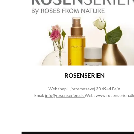
ROSENSERIEN
Webshop Hjortemosevej 30 4944 Fejø
Emal:
info@ro
senserien.
dk
Web:
www.rosenserien.d