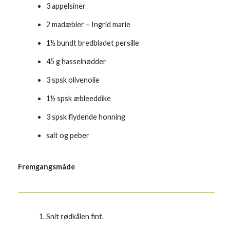
3 appelsiner
2 madæbler – Ingrid marie
1½ bundt bredbladet persille
45 g hasselnødder
3 spsk olivenolie
1½ spsk æbleeddike
3 spsk flydende honning
salt og peber
Fremgangsmåde
Snit rødkålen fint.