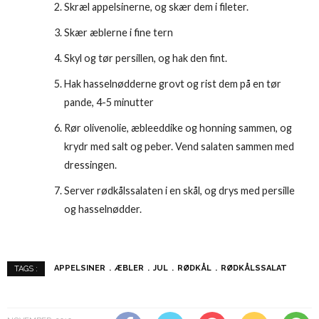
Skræl appelsinerne, og skær dem i fileter.
Skær æblerne i fine tern
Skyl og tør persillen, og hak den fint.
Hak hasselnødderne grovt og rist dem på en tør
pande, 4-5 minutter
Rør olivenolie, æbleeddike og honning sammen, og
krydr med salt og peber. Vend salaten sammen med
dressingen.
Server rødkålssalaten i en skål, og drys med persille
og hasselnødder.
APPELSINER
ÆBLER
JUL
RØDKÅL
RØDKÅLSSALAT
TAGS :