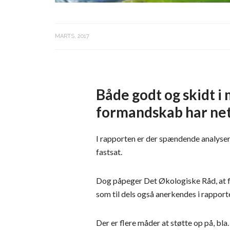
MARTS, 2017
Både godt og skidt 
formandskab har net
I rapporten er der spændende analyser
fastsat.
Dog påpeger Det Økologiske Råd, at f
som til dels også anerkendes i rapport
Der er flere måder at støtte op på, bl