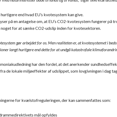
 hurtigere end hvad EU’s kvotesystem kan give.
er på en antagelse om, at EU’s CO2-kvotesystem fungerer på trods
 noget for at sænke CO2-udslip inden for kvotesektoren.
system gør arbejdet for os. Men realiteten er, at kvotesystemet i bed
oner langt hurtigere end dette for at undgå katastrofale klimaforandrin
moniakudledning har den fordel, at det anerkender sundhedseffek
fra de lokale miljøeffekter af udslippet, som lovgivningen i dag tag
ngerne for kvælstofreguleringen, der kan sammenfattes som:
ndrammedirektivets mål opfyldes