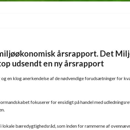
i miljøøkonomisk årsrapport. Det Mi
op udsendt en ny årsrapport
 og en klog anerkendelse af de nødvendige forudsætninger for kvæl
ormandskabet fokuserer for ensidigt på handel med udledningsret
en.
a. i lokale bæredygtighedsråd, som inden for rammerne af ovennævnte