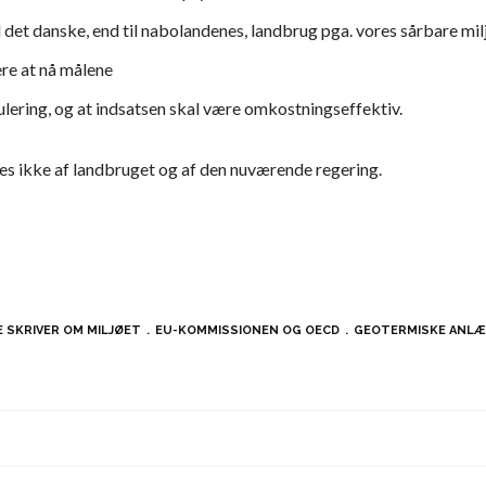
til det danske, end til nabolandenes, landbrug pga. vores sårbare m
re at nå målene
gulering, og at indsatsen skal være omkostningseffektiv.
s ikke af landbruget og af den nuværende regering.
 SKRIVER OM MILJØET
EU-KOMMISSIONEN OG OECD
GEOTERMISKE ANL