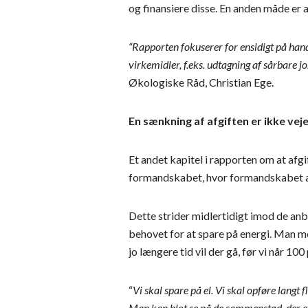
og finansiere disse. En anden måde er a
“Rapporten fokuserer for ensidigt på han
virkemidler, f.eks. udtagning af sårbare j
Økologiske Råd, Christian Ege.
En sænkning af afgiften er ikke vej
Et andet kapitel i rapporten om at afg
formandskabet, hvor formandskabet anb
Dette strider midlertidigt imod de 
behovet for at spare på energi. Man men
jo længere tid vil der gå, før vi når 
“
Vi skal spare på el. Vi skal opføre langt
Man kan blot se på de sammenstød, der er 