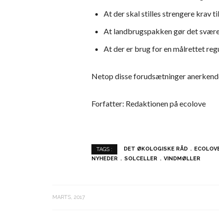
At der skal stilles strengere krav 
At landbrugspakken gør det svære
At der er brug for en målrettet re
Netop disse forudsætninger anerkende
Forfatter: Redaktionen på ecolove
DET ØKOLOGISKE RÅD
ECOLOVE
TAGS :
NYHEDER
SOLCELLER
VINDMØLLER
MARTS, 2017