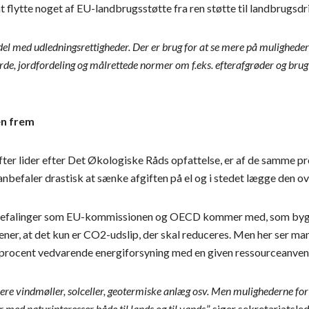
t flytte noget af EU-landbrugsstøtte fra ren støtte til landbrugsdrif
del med udledningsrettigheder. Der er brug for at se mere på mulighede
orde, jordfordeling og målrettede normer om f.eks. efterafgrøder og brug 
en frem
ifter lider efter Det Økologiske Råds opfattelse, er af de samme p
efaler drastisk at sænke afgiften på el og i stedet lægge den o
anbefalinger som EU-kommissionen og OECD kommer med, som bygg
er, at det kun er CO2-udslip, der skal reduceres. Men her ser man b
100 procent vedvarende energiforsyning med en given ressourceanvend
 flere vindmøller, solceller, geotermiske anlæg osv. Men mulighederne fo
med naturinteresser både til lands og til vands
,” siger sekretariatsl