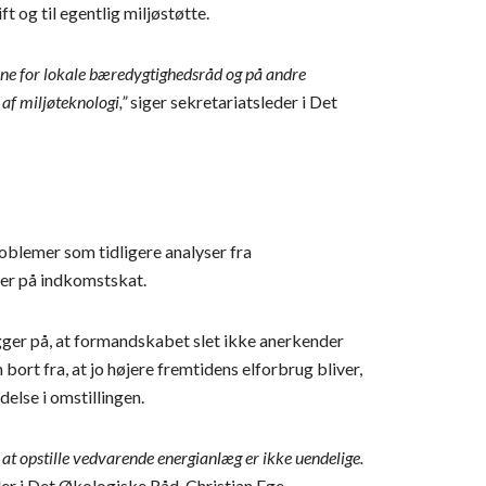
t og til egentlig miljøstøtte.
rne for lokale bæredygtighedsråd og på andre
af miljøteknologi,”
siger sekretariatsleder i Det
roblemer som tidligere analyser fra
ver på indkomstskat.
er på, at formandskabet slet ikke anerkender
ort fra, at jo højere fremtidens elforbrug bliver,
else i omstillingen.
r at opstille vedvarende energianlæg er ikke uendelige.
eder i Det Økologiske Råd, Christian Ege.