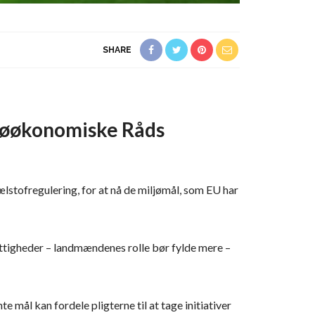
SHARE
ljøøkonomiske Råds
stofregulering, for at nå de miljømål, som EU har
tigheder – landmændenes rolle bør fylde mere –
 mål kan fordele pligterne til at tage initiativer