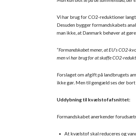
Vi har brug for CO2-reduktioner langt
Desuden bygger formandskabets analys
man ikke, at Danmark behøver at gøre
“
Formandskabet mener, at EU’s CO2-kvote
men vi har brug for at skaffe CO2-redukti
Forslaget om afgift på landbrugets am
ikke gør. Men til gengæld ses der bort 
Uddybning til kvælstofafsnittet:
Formandskabet anerkender forudsætni
At kvælstof skal reduceres og va