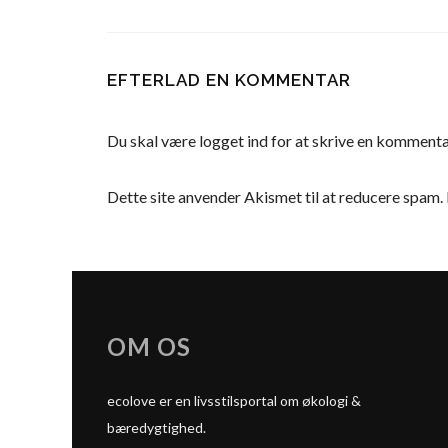
EFTERLAD EN KOMMENTAR
Du skal være
logget ind
for at skrive en kommenta
Dette site anvender Akismet til at reducere spam.
OM OS
ecolove er en livsstilsportal om økologi &
bæredygtighed.