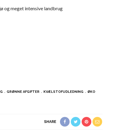
iljø og meget intensive landbrug
ÆG
GRØNNE AFGIFTER
KVÆLSTOFUDLEDNING
ØKO
SHARE