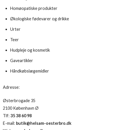
Homøopatiske produkter
Økologiske fødevarer og drikke
Urter
Teer
Hudpleje og kosmetik
Gaveartikler
Håndkøbslægemidler
Adresse:
Østerbrogade 35
2100 København Ø
Tlf:
35 38 60 98
E-mail:
butik@helsam-oesterbro.dk