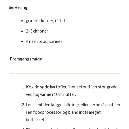
Servering:
græskarkerner, ristet
2-3 citroner
4 naan brød, varmes
Fremgangsmåde
Kog de søde kartofler i hønsefond i en stor gryde
ved høj varme i 10 minutter.
I mellemtiden lægges alle ingredienserne til pastaen
i en foodprocessor og blend indtil meget
finthakket.