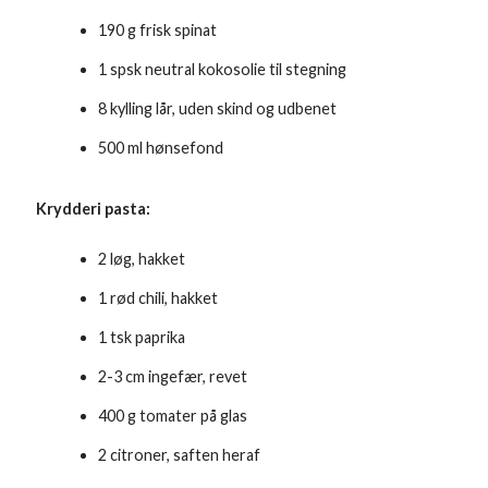
190 g frisk spinat
1 spsk neutral kokosolie til stegning
8 kylling lår, uden skind og udbenet
500 ml hønsefond
Krydderi pasta:
2 løg, hakket
1 rød chili, hakket
1 tsk paprika
2-3 cm ingefær, revet
400 g tomater på glas
2 citroner, saften heraf