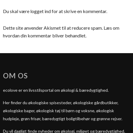
Du skal være
logget ind
for at skrive en kommentar.
Dette site anvender Akismet til at reducere spam.
Læs om
hvordan din kommentar bliver behandlet
.
OM OS
ecolove er en livsstilsportal om økologi & bæredygtighed.
Her finder du økologiske spisesteder, økologiske gårdbutikker,
økologiske bager, økologisk tøj til børn og voksne, økologisk
hudpleje, grøn frisør, bæredygtigt boligtilbehør og grønne rejser.
Du vil dagligt finde nyheder om økologi, miljøet og bæredygtighed.