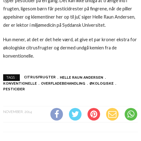
typer pesticider på en gang. Det kan ikke undgå at trænge ind i
frugten, ligesom børn får pesticidrester på fingrene, når de piller
appelsiner og klementiner her op til jul,’ siger Helle Raun Andersen,
der er lektor i miljømedicin på Syddansk Universitet.
Hun mener, at det er det hele værd, at give et par kroner ekstra for
økologiske citrusfrugter og dermed undgå kemien fra de
konventionelle.
CITRUSFRUGTER
HELLE RAUN ANDERSEN
TAGS :
KONVENTIONELLE
OVERFLADEBEHANDLING
ØKOLOGISKE
PESTICIDER
NOVEMBER, 2014