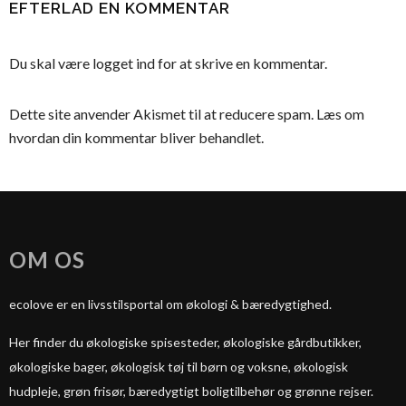
EFTERLAD EN KOMMENTAR
Du skal være
logget ind
for at skrive en kommentar.
Dette site anvender Akismet til at reducere spam.
Læs om
hvordan din kommentar bliver behandlet
.
OM OS
ecolove er en livsstilsportal om økologi & bæredygtighed.
Her finder du økologiske spisesteder, økologiske gårdbutikker,
økologiske bager, økologisk tøj til børn og voksne, økologisk
hudpleje, grøn frisør, bæredygtigt boligtilbehør og grønne rejser.