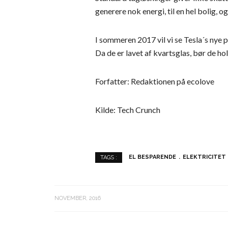
generere nok energi, til en hel bolig,
I sommeren 2017 vil vi se Tesla´s nye pr
Da de er lavet af kvartsglas, bør de ho
Forfatter: Redaktionen på ecolove
Kilde: Tech Crunch
EL BESPARENDE
ELEKTRICITET
TAGS :
NOVEMBER, 2016