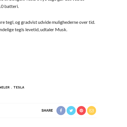
0 batteri.
fire tegl, og gradvist udvide mulighederne over tid.
ndelige tegls levetid, udtaler Musk.
NELER
TESLA
SHARE