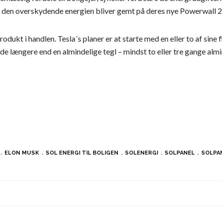
 og den overskydende energien bliver gemt på deres nye Powerwall 2.
odukt i handlen. Tesla´s planer er at starte med en eller to af sine 
lde længere end en almindelige tegl – mindst to eller tre gange almi
ELON MUSK
SOL ENERGI TIL BOLIGEN
SOLENERGI
SOLPANEL
SOLPA