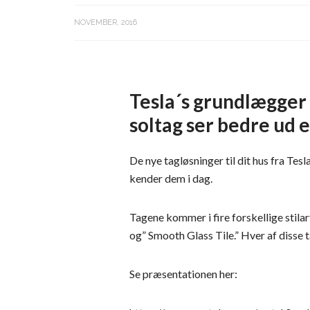
NOVEMBER, 2016
Tesla´s grundlægger 
soltag ser bedre ud 
De nye tagløsninger til dit hus fra Tes
kender dem i dag.
Tagene kommer i fire forskellige stilar
og” Smooth Glass Tile.” Hver af disse t
Se præsentationen her: