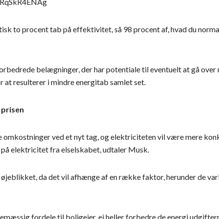
=dRqSkR4ENAg
sk to procent tab på effektivitet, så 98 procent af, hvad du normalt 
edrede belægninger, der har potentiale til eventuelt at gå over 
or at resulterer i mindre energitab samlet set.
 prisen
e omkostninger ved et nyt tag, og elektriciteten vil være mere kon
på elektricitet fra elselskabet, udtaler Musk.
 i øjeblikket, da det vil afhænge af en række faktor, herunder de var
mæssig fordele til boligejer, ej heller forbedre de energi udgiftern