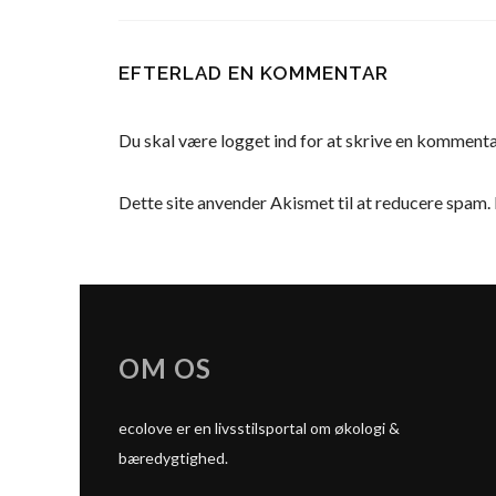
EFTERLAD EN KOMMENTAR
Du skal være
logget ind
for at skrive en kommenta
Dette site anvender Akismet til at reducere spam.
OM OS
ecolove er en livsstilsportal om økologi &
bæredygtighed.