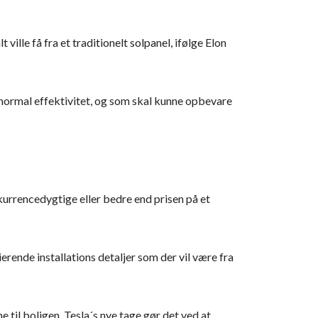
ville få fra et traditionelt solpanel, ifølge Elon
normal effektivitet, og som skal kunne opbevare
kurrencedygtige eller bedre end prisen på et
ierende installations detaljer som der vil være fra
e til boligen. Tesla´s nye tage gør det ved at