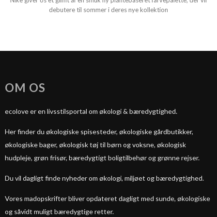
Nike giver os et glimt af en smuk ny plantebaseret farvepalette, der vil
debutere til sommer i deres nye kollektion
OM OS
ecolove er en livsstilsportal om økologi & bæredygtighed.
Her finder du økologiske spisesteder, økologiske gårdbutikker,
økologiske bager, økologisk tøj til børn og voksne, økologisk
hudpleje, grøn frisør, bæredygtigt boligtilbehør og grønne rejser.
Du vil dagligt finde nyheder om økologi, miljøet og bæredygtighed.
Vores madopskrifter bliver opdateret dagligt med sunde, økologiske
og såvidt muligt bæredygtige retter.