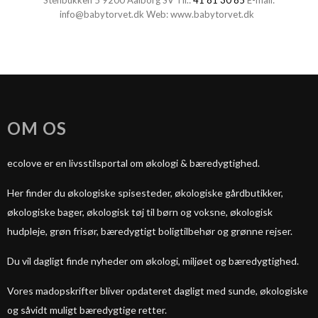
Stenbukken 5 9200 Aalborg SV Tlf.:
41 81 30 85
E-mail:
info@babytorvet.dk
Web:
www.babytorvet.dk
OM OS
ecolove er en livsstilsportal om økologi & bæredygtighed.
Her finder du økologiske spisesteder, økologiske gårdbutikker,
økologiske bager, økologisk tøj til børn og voksne, økologisk
hudpleje, grøn frisør, bæredygtigt boligtilbehør og grønne rejser.
Du vil dagligt finde nyheder om økologi, miljøet og bæredygtighed.
Vores madopskrifter bliver opdateret dagligt med sunde, økologiske
og såvidt muligt bæredygtige retter.