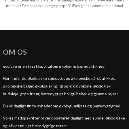
Et designteam har udviklet en fortøjningsbøje der kan fjerne mikroplast
fra havet Den spanske designgruppe YUDesign har vundet en national
OM OS
ecolove er en livsstilsportal om økologi & bæredygtighed.
Her finder du økologiske spisesteder, økologiske gårdbutikker,
økologiske bager, økologisk tøj til børn og voksne, økologisk
hudpleje, grøn frisør, bæredygtigt boligtilbehør og grønne rejser.
Du vil dagligt finde nyheder om økologi, miljøet og bæredygtighed.
Vores madopskrifter bliver opdateret dagligt med sunde, økologiske
og såvidt muligt bæredygtige retter.