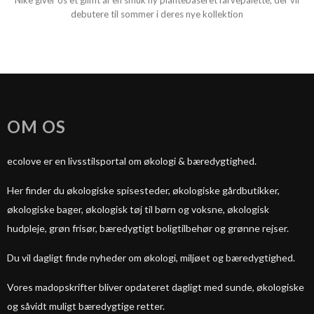
Nike giver os et glimt af en smuk ny plantebaseret farvepalette, der vil
debutere til sommer i deres nye kollektion
OM OS
ecolove er en livsstilsportal om økologi & bæredygtighed.
Her finder du økologiske spisesteder, økologiske gårdbutikker,
økologiske bager, økologisk tøj til børn og voksne, økologisk
hudpleje, grøn frisør, bæredygtigt boligtilbehør og grønne rejser.
Du vil dagligt finde nyheder om økologi, miljøet og bæredygtighed.
Vores madopskrifter bliver opdateret dagligt med sunde, økologiske
og såvidt muligt bæredygtige retter.