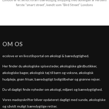
London er et skridt foran i bæredygtig shopping med åbningen af verdens
første “smart street”, kendt som “Bird Street” Londons
OM OS
ecolove er en livsstilsportal om økologi & bæredygtighed.
Her finder du økologiske spisesteder, økologiske gårdbutikker,
økologiske bager, økologisk tøj til børn og voksne, økologisk
hudpleje, grøn frisør, bæredygtigt boligtilbehør og grønne rejser.
Du vil dagligt finde nyheder om økologi, miljøet og bæredygtighed.
Vores madopskrifter bliver opdateret dagligt med sunde, økologiske
og såvidt muligt bæredygtige retter.