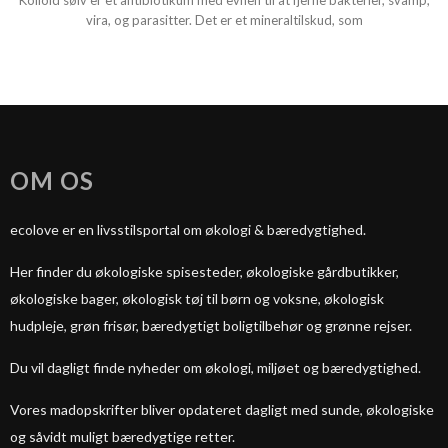
Kolloid sølv er et antibiotikum med evnen til at fjerne bakterier, svamp,
vira, og parasitter. Det er et mineraltilskud, som
OM OS
ecolove er en livsstilsportal om økologi & bæredygtighed.
Her finder du økologiske spisesteder, økologiske gårdbutikker,
økologiske bager, økologisk tøj til børn og voksne, økologisk
hudpleje, grøn frisør, bæredygtigt boligtilbehør og grønne rejser.
Du vil dagligt finde nyheder om økologi, miljøet og bæredygtighed.
Vores madopskrifter bliver opdateret dagligt med sunde, økologiske
og såvidt muligt bæredygtige retter.