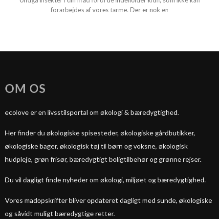
Undgå insekter i din mad fordi de indeholder kitin, som ikke kan
forarbejdes af vores tarme. Der er nok en
OM OS
ecolove er en livsstilsportal om økologi & bæredygtighed.
Her finder du økologiske spisesteder, økologiske gårdbutikker,
økologiske bager, økologisk tøj til børn og voksne, økologisk
hudpleje, grøn frisør, bæredygtigt boligtilbehør og grønne rejser.
Du vil dagligt finde nyheder om økologi, miljøet og bæredygtighed.
Vores madopskrifter bliver opdateret dagligt med sunde, økologiske
og såvidt muligt bæredygtige retter.