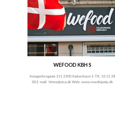
WEFOOD KBH S
Amagerbrogade 151 2300 København S Tlf.:
33 15 2
00
E-mail:
bhme@dca.dk
Web:
www.noedhjaelp.dk