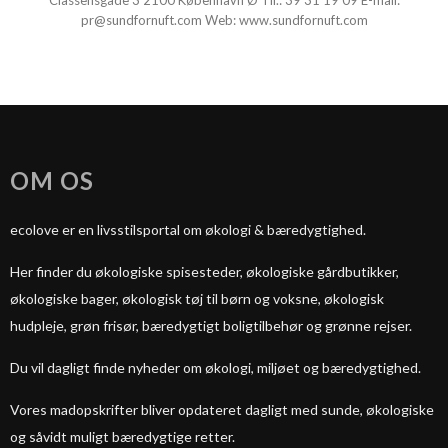
Classensgade 3
2100
København Ø
Tlf.:
39 31 19 09
E-mail:
pr@sundfornuft.com
Web:
www.sundfornuft.com
OM OS
ecolove er en livsstilsportal om økologi & bæredygtighed.
Her finder du økologiske spisesteder, økologiske gårdbutikker,
økologiske bager, økologisk tøj til børn og voksne, økologisk
hudpleje, grøn frisør, bæredygtigt boligtilbehør og grønne rejser.
Du vil dagligt finde nyheder om økologi, miljøet og bæredygtighed.
Vores madopskrifter bliver opdateret dagligt med sunde, økologiske
og såvidt muligt bæredygtige retter.