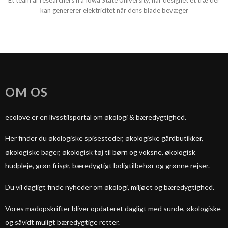
Et team af researchers fra Iowa State University, har designet et træ der
kan genererer elektricitet når dens blade bevæger
OM OS
ecolove er en livsstilsportal om økologi & bæredygtighed.
Her finder du økologiske spisesteder, økologiske gårdbutikker,
økologiske bager, økologisk tøj til børn og voksne, økologisk
hudpleje, grøn frisør, bæredygtigt boligtilbehør og grønne rejser.
Du vil dagligt finde nyheder om økologi, miljøet og bæredygtighed.
Vores madopskrifter bliver opdateret dagligt med sunde, økologiske
og såvidt muligt bæredygtige retter.