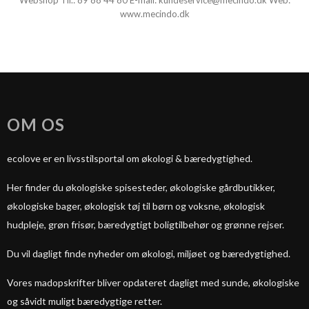
Webshop Tlf.:
89 88 44 80
E-mail:
kundeservice@mecindo.dk
Web:
www.mecindo.dk
OM OS
ecolove er en livsstilsportal om økologi & bæredygtighed.
Her finder du økologiske spisesteder, økologiske gårdbutikker,
økologiske bager, økologisk tøj til børn og voksne, økologisk
hudpleje, grøn frisør, bæredygtigt boligtilbehør og grønne rejser.
Du vil dagligt finde nyheder om økologi, miljøet og bæredygtighed.
Vores madopskrifter bliver opdateret dagligt med sunde, økologiske
og såvidt muligt bæredygtige retter.