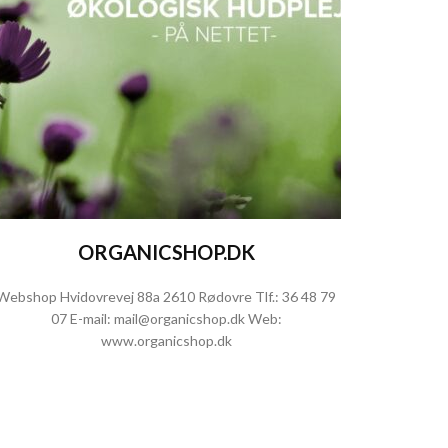
ORGANICSHOP.DK
Webshop Hvidovrevej 88a 2610 Rødovre Tlf.:
36 48 79
07
E-mail:
mail@organicshop.dk
Web:
www.organicshop.dk