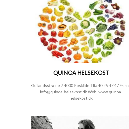
QUINOA HELSEKOST
Gullandsstræde 7 4000 Roskilde Tlf.:
40 25 47 47
E-mai
info@quinoa-helsekost.dk
Web:
www.quinoa-
helsekost.dk