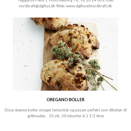
Teglgårds Plads 1 9000 Aalborg Tlf.:
96 20 24 00
E-mail:
nordkraft@dgihus.dk
Web:
www.dgihusetnordkraft.dk
OREGANO BOLLER
Disse skønne boller smager fantastisk og passer perfekt som tilbehør til
grillmaden. 10 stk. 50 minutter & 1 1/2 time