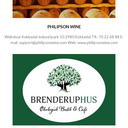
PHILIPSON WINE
Webshop Kokkedal Industripark 10 2980 Kokkedal Tlf.:
70 22 68 88
E-
mail:
support@philipsonwine.com
Web:
www.philipsonwine.com