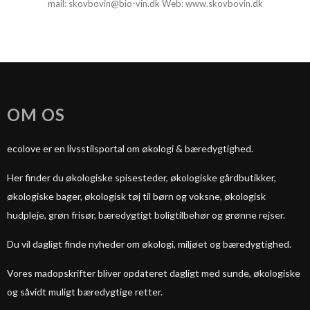
mail
:
skovbovin@bio-vin.dk
Web:
www.skovbovin.dk
OM OS
ecolove er en livsstilsportal om økologi & bæredygtighed.
Her finder du økologiske spisesteder, økologiske gårdbutikker,
økologiske bager, økologisk tøj til børn og voksne, økologisk
hudpleje, grøn frisør, bæredygtigt boligtilbehør og grønne rejser.
Du vil dagligt finde nyheder om økologi, miljøet og bæredygtighed.
Vores madopskrifter bliver opdateret dagligt med sunde, økologiske
og såvidt muligt bæredygtige retter.