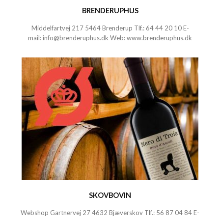
BRENDERUPHUS
Middelfartvej 217 5464 Brenderup Tlf.:
64 44 20 10
E-
mail:
info@brenderuphus.dk
Web:
www.brenderuphus.dk
SKOVBOVIN
Webshop Gartnervej 27 4632 Bjæverskov Tlf.:
56 87 04 84
E-