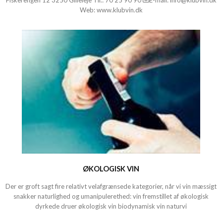
Fiskerengen 12 3250 Gilleleje Tlf.:
70 25 90 90
E-mail:
info@klubvin.dk
Web:
www.klubvin.dk
ØKOLOGISK VIN
Der er groft sagt fire relativt velafgrænsede kategorier, når vi vin mæssigt
snakker naturlighed og umanipulerethed: vin fremstillet af økologisk
dyrkede druer økologisk vin biodynamisk vin naturvi