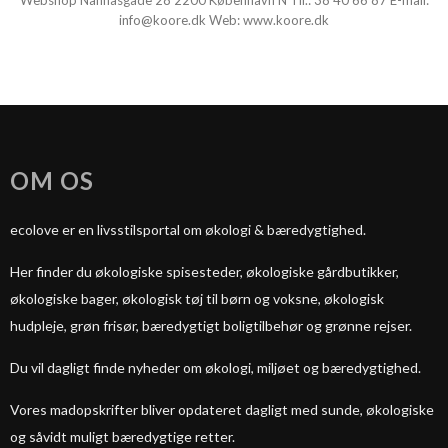
Webshop Nannasgade 28 2200 København N Tlf.:
38 40 66 87
E-mail:
info@koore.dk
Web:
www.koore.dk
OM OS
ecolove er en livsstilsportal om økologi & bæredygtighed.
Her finder du økologiske spisesteder, økologiske gårdbutikker,
økologiske bager, økologisk tøj til børn og voksne, økologisk
hudpleje, grøn frisør, bæredygtigt boligtilbehør og grønne rejser.
Du vil dagligt finde nyheder om økologi, miljøet og bæredygtighed.
Vores madopskrifter bliver opdateret dagligt med sunde, økologiske
og såvidt muligt bæredygtige retter.