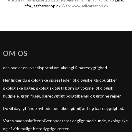
Nordre Frihavnsgade 25
2100 København Ø
Tlf.:
77 99 06 95
Emal:
info@selfcareshop.dk
Web:
www.selfcareshop.dk
OM OS
ecolove er en livsstilsportal om økologi & bæredygtighed.
Her finder du økologiske spisesteder, økologiske gårdbutikker,
økologiske bager, økologisk tøj til børn og voksne, økologisk
hudpleje, grøn frisør, bæredygtigt boligtilbehør og grønne rejser.
Du vil dagligt finde nyheder om økologi, miljøet og bæredygtighed.
Vores madopskrifter bliver opdateret dagligt med sunde, økologiske
og såvidt muligt bæredygtige retter.