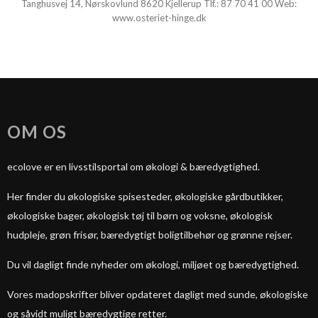
Tanghusvej 14, Nørskovlund 8620 Kjellerup Tlf.:
87 70 41 00
Web:
www.osteriet-hinge.dk
OM OS
ecolove er en livsstilsportal om økologi & bæredygtighed.
Her finder du økologiske spisesteder, økologiske gårdbutikker,
økologiske bager, økologisk tøj til børn og voksne, økologisk
hudpleje, grøn frisør, bæredygtigt boligtilbehør og grønne rejser.
Du vil dagligt finde nyheder om økologi, miljøet og bæredygtighed.
Vores madopskrifter bliver opdateret dagligt med sunde, økologiske
og såvidt muligt bæredygtige retter.