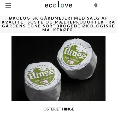
ØKOLOGISK GÅRDMEJERI MED SALG AF
KVALITETSOSTE OG MÆLKEPRODUKTER FRA
GÅRDENS EGNE SORTBROGEDE ØKOLOGISKE
MALKEKØER.
OSTERIET HINGE