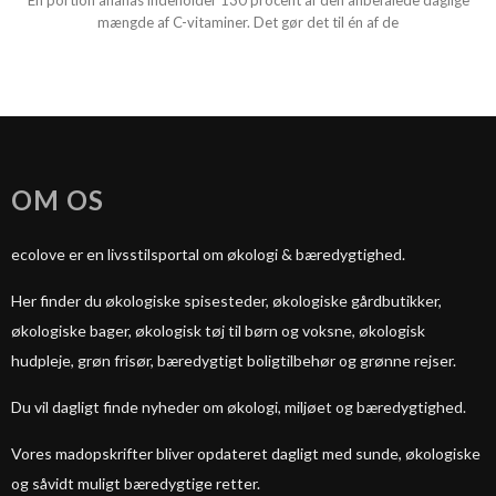
En portion ananas indeholder 130 procent af den anbefalede daglige
mængde af C-vitaminer. Det gør det til én af de
OM OS
ecolove er en livsstilsportal om økologi & bæredygtighed.
Her finder du økologiske spisesteder, økologiske gårdbutikker,
økologiske bager, økologisk tøj til børn og voksne, økologisk
hudpleje, grøn frisør, bæredygtigt boligtilbehør og grønne rejser.
Du vil dagligt finde nyheder om økologi, miljøet og bæredygtighed.
Vores madopskrifter bliver opdateret dagligt med sunde, økologiske
og såvidt muligt bæredygtige retter.