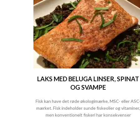
LAKS MED BELUGA LINSER, SPINAT
OG SVAMPE
Fisk kan have det røde økologimærke, MSC- eller ASC
mærket. Fisk indeholder sunde fiskeolier og vitaminer,
men konventionelt fiskeri har konsekvenser