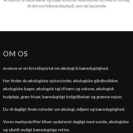
Af hensyn til både elever og miljø, kommer Alternativet nu med et forslag
til det nye folkeskoleudspil, som de lancerede
OM OS
ecolove er en livsstilsportal om økologi & bæredygtighed.
Her finder du økologiske spisesteder, økologiske gårdbutikker,
økologiske bager, økologisk tøj til børn og voksne, økologisk
hudpleje, grøn frisør, bæredygtigt boligtilbehør og grønne rejser.
Du vil dagligt finde nyheder om økologi, miljøet og bæredygtighed.
Vores madopskrifter bliver opdateret dagligt med sunde, økologiske
og såvidt muligt bæredygtige retter.