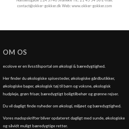
Nansensgade 11A 3740 Svaneke Tlf.:
21 45 54 36
E-mail
:
contact@okker-gokker.dk
Web:
www.okker-gokker.com
OM OS
ecolove er en livsstilsportal om økologi & bæredygtighed.
Her finder du økologiske spisesteder, økologiske gårdbutikker,
økologiske bager, økologisk tøj til børn og voksne, økologisk
hudpleje, grøn frisør, bæredygtigt boligtilbehør og grønne rejser.
Du vil dagligt finde nyheder om økologi, miljøet og bæredygtighed.
Vores madopskrifter bliver opdateret dagligt med sunde, økologiske
og såvidt muligt bæredygtige retter.