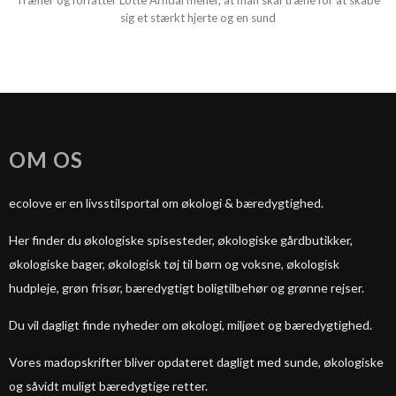
Træner og forfatter Lotte Arndal mener, at man skal træne for at skabe
sig et stærkt hjerte og en sund
OM OS
ecolove er en livsstilsportal om økologi & bæredygtighed.
Her finder du økologiske spisesteder, økologiske gårdbutikker,
økologiske bager, økologisk tøj til børn og voksne, økologisk
hudpleje, grøn frisør, bæredygtigt boligtilbehør og grønne rejser.
Du vil dagligt finde nyheder om økologi, miljøet og bæredygtighed.
Vores madopskrifter bliver opdateret dagligt med sunde, økologiske
og såvidt muligt bæredygtige retter.