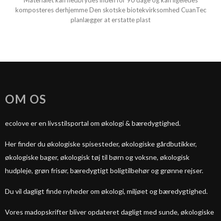
Materialet kan nedbrydes inden for 90 dage og kan ligeledes
komposteres derhjemme Den skotske biotekvirksomhed CuanTec
planlægger at erstatte plast
OM OS
ecolove er en livsstilsportal om økologi & bæredygtighed.
Her finder du økologiske spisesteder, økologiske gårdbutikker,
økologiske bager, økologisk tøj til børn og voksne, økologisk
hudpleje, grøn frisør, bæredygtigt boligtilbehør og grønne rejser.
Du vil dagligt finde nyheder om økologi, miljøet og bæredygtighed.
Vores madopskrifter bliver opdateret dagligt med sunde, økologiske